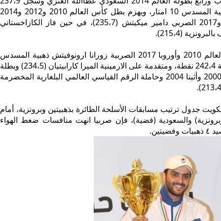
وتألق بطل العرب ورابع بطولة العالم 2014 السعودي عطاالله العنزي وسجل 237،9
نقطة ليحرز ذهبية المسدس 10 امتار، ويهزم بطل كأس العالم 2010 و2012 و2014
و2015 و2016 و2017 الصربي دامير ميكيتش (235،7)، في حين فاز الكازاخستاني
برونزية (215،4).
وانتزعت بطلة العالم 2010 وأوروبا 2017 الصربية زورانا ارونوفيتش ذهبية المسدس
10 امتار، مسجلة 242،4 نقطة، ومتقدمة على الارمينية الميرا كارابيتيان (234،5) وبطلة
اولمبياد سيدني 2000 وأثينا 2004 وحاملة الرقم القياسي العالمي البلغارية المخضرمة
كويت جدول ترتيب مسابقات الأسلحة الطائرة بذهبيتين وبرونزية، أمام
وبرونزية) والسعودية (فضية)، فإن صربيا انهت منافسات ضغط الهواء
ضيتين.