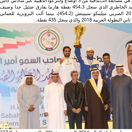
وتفوق العمانيون في مسابقة البندقية من 3 اوضاع وانتزعوا الذهبية عبر سادس كأس
العالم 2013 حمد الخاطري الذي سجل 454،3 نقطة هازما بفارق ضئيل جدا وصيف
كأس العالم 2016 الصربي ميلينكو سيبيتش (454،2)، بينما آلت البرونزية للعماني
لة العربية 2018 والذي سجل 435 نقطة.