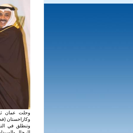
وحلت عمان ثاني
وكازاخستان (فضية
وتنطلق في الت
للرجال والسيدات، لإص