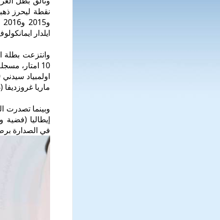
ايلدار ايمانكولوف بال
ماريا غروزديفا (213،4).
وبينما تصدرت ال
إيطاليا (فضية 
في الصدارة برصيد ٤ ذهبيات وف