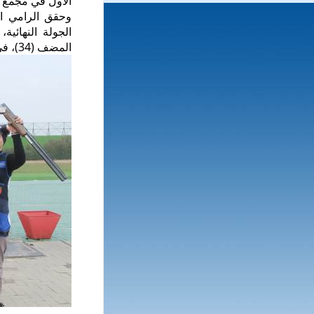
الأول في مجمع م
المضف (34)، في حين حل ناصر المقلد رابعا (28).