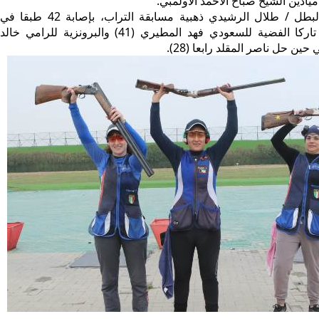
يادين الشيخ صباح الاحمد الاولمبي.
وحقق الرامي البطل / طلال الرشيدي ذهبية مسابقة التراب، بإصابة 42 طبقا في
الجولة النهائية، تاركا الفضية للسعودي فهد المطيري (41) والبرونزية للرامي خالد