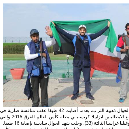
وخطفت سارة الحوال ذهبية التراب، بعدما أصابت 42 طبقا عقب منافسة ضارية في
الجولة النهائية مع الايطاليتين ايزابيلا كريستياني بطلة كأس العالم للفرق 2016 والتي