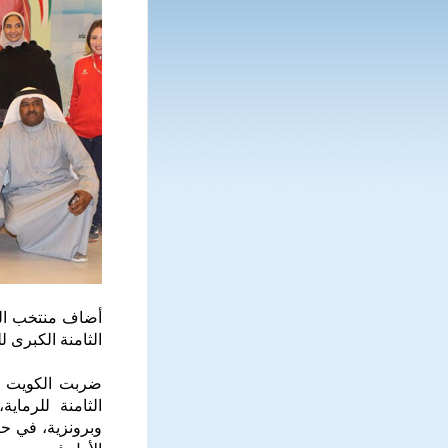
أضاف منتخب الك
الثامنة الكبرى ل
ضربت الكويت بق
الثامنة للرماي
وبرونزية، في ح