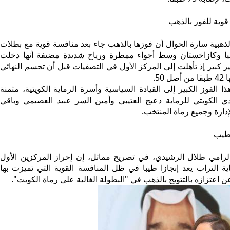
قوية للفوز بالذهب
لذهبية سارة الحوال أن فوزها بالذهب جاء بعد منافسة قوية مع بطلات
ليا وكازاخستان وسط أجواء ممطرة ورياح شديدة مضيفة أنها دخلت
ز كبير إذ تأهلت إلى المركز الأول في التصفيات قبل أن تحسم النهائي
50.
ا الفوز الكبير إلى القيادة السياسية وأسرة الرماية الكويتية، مثمنة
ي الكويتي للرماية دعيج العتيبي وأمين السر عبيد العصيمي وباقي
ارة وجميع رماة المنتخب.
 طيب
لرامي طلال الرشيدي، في تصريح مماثل، إن إحراز المركزين الأول
ة التراب يعد إنجازا طيبا في ظل المنافسة القوية التي تميزت بها
ن اعتزازه بالتتويج بالذهب في "البطولة الغالية على رماة الكويت".