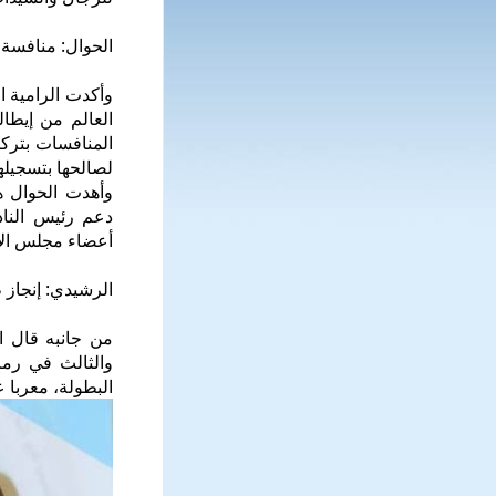
الحوال: منافسة 
وأكدت الرامية ا
العالم من إيطا
المنافسات بتركي
لصالحها بتسجيلها 42 طبقا من أصل 
وأهدت الحوال هذ
دعم رئيس الناد
أعضاء مجلس الإد
الرشيدي: إنجاز
من جانبه قال ا
والثالث في رماي
البطولة، معربا ع