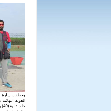
حلت ثانية (40) وغيليا غراسيا الثالثة (33)، وحلت شهد الحوال سادسة بإصابة 16 طبقا.