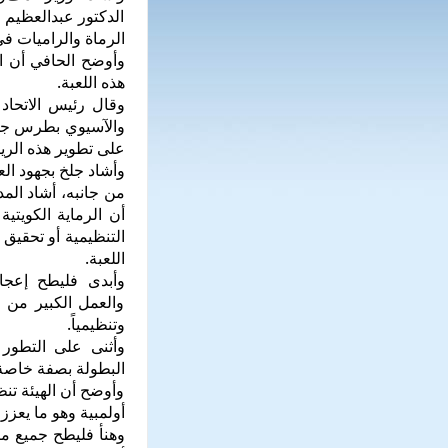
الدكتور عبدالعظيم 
الرماة والراميات ف
وأوضح الحافي أن ال
هذه اللعبة.
وقال رئيس الاتحاد 
والآسيوي بطرس جلخ
على تطوير هذه الري
وأشاد جلخ بجهود الع
من جانبه، أشاد المد
أن الرماية الكويتي
التنظيمية أو تحقيق
اللعبة.
وأبدى فليطح إعجاب
والعمل الكبير من ق
وتنظيمياً.
وأثنى على التطور 
البطولة بصفة خاصة 
وأوضح أن الهيئة تنظ
أولمبية وهو ما يعزز ا