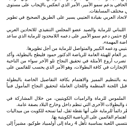
الحافي بدعم سمو الأمير، الأمر الذي انعكس بالإيجاب على مستوى
ي مختلف المسابقات.
اتحاد العربي بقيادة العتيبي يسير على الطريق الصحيح في تطوير
اللبناني للرماية والصيد عضو المجلس التنفيذي للاتحادين العربي
 «نثمن دعم سمو الأمير على دعمه اللامحدود للرماية الذي ساعد
اضة المهمة».
تيبي ودعمه الكبير والمتواصل للرماية من أجل تطويرها.
ير العام للهيئة العامة للرياضة الدكتور حمود فليطح بالبطولة، وأكد
ة تضرب أروع الأمثلة في تحقيق النجاح تلو الآخر سواء من الناحية
 الإنجازات في كافة البطولات، وهو الأمر الذي يحسب للقائمين على
ه بالتنظيم المميز والاهتمام بكافة التفاصيل الخاصة بالبطولة
بل اللجنة المنظمة واللجان العاملة لتحقيق النجاح المأمول فنياً
الملموس للرماة والراميات الكويتيين، من خلال المشاركة في
والبطولات الآخرى التي تنظم داخل وخارج البلاد بصفة عامة.
ر دائماً للرماية على أنها نقطة ثقل، لما تمنحه للكويت من ميداليات
هتمام القائمين على الرياضية الكويتية بِهَا.
وهنأ فليطح جميع منتسبي اللعبة بمناسبة تأهل 4 رماة إلى أولمبياد طوكيو، مشيراً إلى