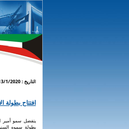
ا
لتاريخ : 13/1/
2020
افتتاح بطولة الأ
بطولة سموه السنو