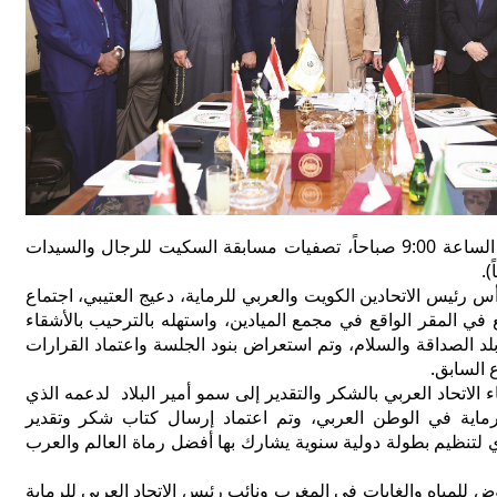
وتنطلق اعتباراً من الساعة 9:00 صباحاً، تصفيات مسابقة السكيت للرجال والسيدات
س رئيس الاتحادين الكويت والعربي للرماية، دعيج العتيبي، اجتماع
بع في المقر الواقع في مجمع الميادين، واستهله بالترحيب بالأشقاء
د الصداقة والسلام، وتم استعراض بنود الجلسة واعتماد القرارات
 السابق.
الاتحاد العربي بالشكر والتقدير إلى سمو أمير البلاد لدعمه الذي
ماية في الوطن العربي، وتم اعتماد إرسال كتاب شكر وتقدير
 لتنظيم بطولة دولية سنوية يشارك بها أفضل رماة العالم والعرب
ض للمياه والغابات في المغرب ونائب رئيس الاتحاد العربي للرماية